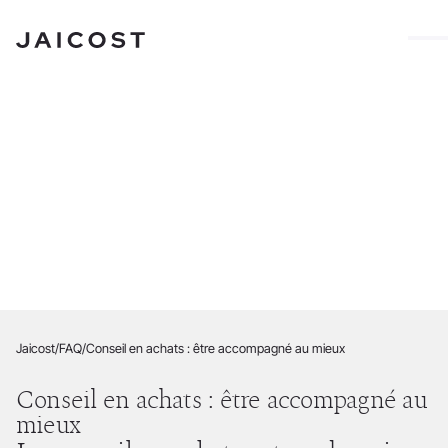
Faire évoluer
durablement
le monde du travail,
ensemble.
Jaicost
/
FAQ
/
Conseil en achats : être accompagné au mieux
Conseil en achats : être accompagné au
mieux