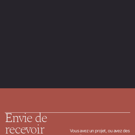
Qu'est-ce qu'un contractant général en bâtiment ?
→
Conseil en achats : être accompagné au mieux
→
Qu'est-ce qu'une stratégie d'achats ? Définition, exemple,
méthodologie
→
Tout savoir sur le MOEX (Maîtrise d'Oeuvre d'Exécution)
→
Envie de
recevoir
Vous avez un projet, ou avez des