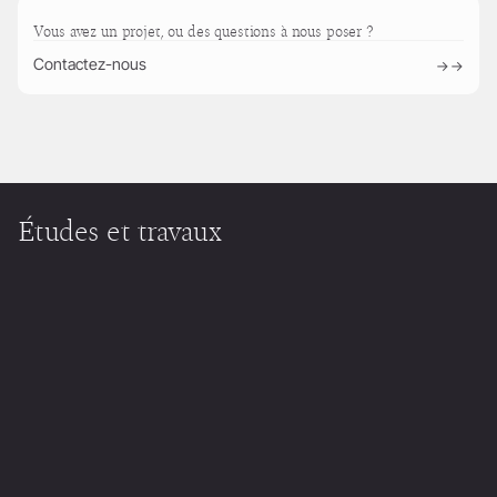
Vous avez un projet, ou des questions à nous poser ?
Contactez-nous
→
Études et travaux
Tout comprendre sur la préqualification du panel des
soumissionnaires
→