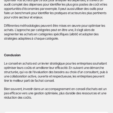
optimiser vos achats que ce soit pour analyser les dépenses, à travers un
audit complet des dépenses pour identifier les plus gros postes de coût et les
opportunités d'économies par exemple. Il peut aussi utiliser des outils pour
faire un benchmark pour identifier les pratiques et acteurs les plus pertinents
pour votre secteur et enjeux.
Différentes méthodologies peuvent être mises en œuvre pour optimiser les
achats. L’approche par catégories peut en être une, il s’agit alors de
segmenter les achats en catégories spécifiques (allotir) et adopter des
stratégies adaptées à chaque catégorie.
Conclusion
Le conseil en achats est un levier stratégique pour les entreprises souhaitant
optimiser leurs coûts et améliorer leur efficacité. En suivant une démarche
structurée, qui va de l'évaluation des besoins au choix d'un consultant, puis à
une collaboration active, ouverte et respectueuse, les entreprises peuvent
tirer le meilleur parti de l’achat conseil.
Bien souvent, investir dans un accompagnement en conseil d'achats est un
pas efficace vers une gestion optimisée, plus durable des ressources et une
réduction des coûts.