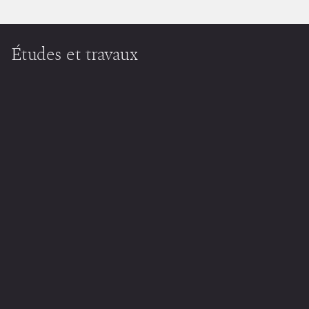
Études et travaux
Définition : qu’est-ce que le management de transition ?
→
Qu’est-ce que la conduite du changement ?
→
Jaicost, cabinet de management de transition spécialisé
→