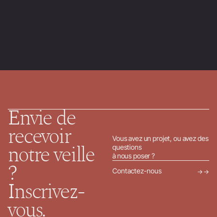
Faire une formation en management de transition
→
Management de transition : tout savoir sur le rôle du manager de
transition dans les projets de transformation.
→
Envie de
recevoir
Vous avez un projet, ou avez des
questions
notre veille
à nous poser ?
?
Contactez-nous
→
Inscrivez-
vous.